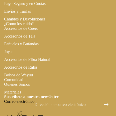
Pago Seguro y en Cuotas
Envíos y Tarifas
Cambios y Devoluciones
¿Como los cuido?
Accesorios de Cuero
Accesorios de Tela
Pañuelos y Bufandas
Joyas
Accesorios de FIbra Natural
Accesorios de Rafia
Bolsos de Wayuu
Comunidad
Quienes Somos
Política de privacidad
Materiales
Suscríbete a nuestro newsletter
Términos del servicio
Correo electrónico
Política de reembolso
Política de envío