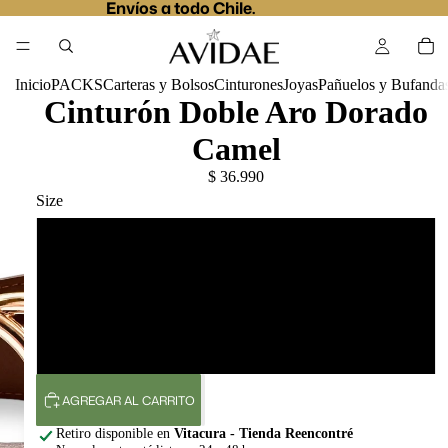
Envíos a todo Chile.
Inicio
PACKS
Carteras y Bolsos
Cinturones
Joyas
Pañuelos y Bufanda
Cinturón Doble Aro Dorado
Camel
$ 36.990
Size
S - Tallas 34 a 40
M - Tallas 38 a 42
L - Tallas 40 al 46
AGREGAR AL CARRITO
Retiro disponible en
Vitacura - Tienda Reencontré