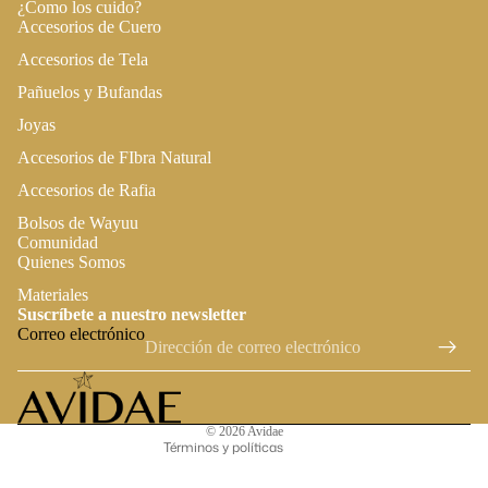
¿Como los cuido?
Accesorios de Cuero
Accesorios de Tela
Pañuelos y Bufandas
Joyas
Accesorios de FIbra Natural
Accesorios de Rafia
Bolsos de Wayuu
Comunidad
Quienes Somos
Política de privacidad
Materiales
Suscríbete a nuestro newsletter
Términos del servicio
Correo electrónico
Política de reembolso
Política de envío
Información de contacto
© 2026
Avidae
Términos y políticas