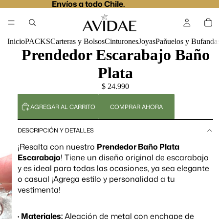
Envíos a todo Chile.
Inicio
PACKS
Carteras y Bolsos
Cinturones
Joyas
Pañuelos y Bufanda
Prendedor Escarabajo Baño
Plata
$ 24.990
AGREGAR AL CARRITO
COMPRAR AHORA
DESCRIPCIÓN Y DETALLES
¡Resalta con nuestro
Prendedor Baño Plata
Escarabajo
! Tiene un diseño original de escarabajo
y es ideal para todas las ocasiones, ya sea elegante
o casual ¡Agrega estilo y personalidad a tu
vestimenta!
· Materiales:
Aleación de metal con enchape de