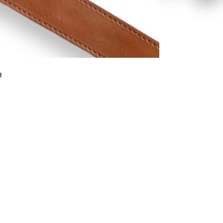
ar
$ 36.990
AGREGAR AL
Comunidad
Quienes Somos
Materiales
Política de privacidad
Términos del servicio
Política de reembolso
Política de envío