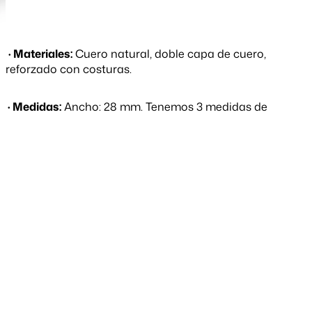
· Materiales:
Cuero natural, doble capa de cuero,
reforzado con costuras.
· Medidas:
Ancho: 28 mm. Tenemos 3 medidas de
largo, S, M y L. Cada cinturón trae 8 orificios en vez
de 6 que es lo regular, para que te quede bien con
pantalones de tiro alto y tiro bajo.
 CARRITO
Suscríbete a nuestro newsletter
Correo electrónico
S: Tallas 34 a 40.
O
rificios de 65 a 85 cms.
Largo
total de la correa de cuero 95 cms.
M: Tallas 38 al 42.
Orificios de 72 a 92 cms.
Largo
total de la correa de cuero 100 cms.
L: Tallas 40 al 46.
Orificios de 80 a 100 cms.Largo
total de la correa de cuero 110 cms.