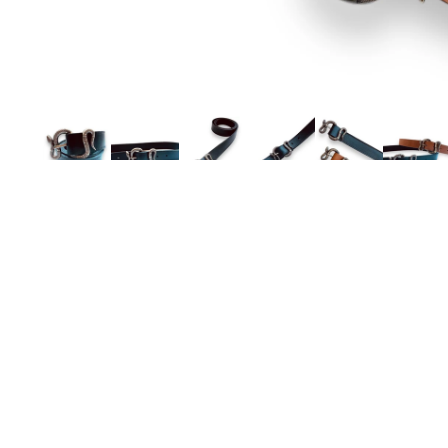
También te podría interes
¡Te ayudamos!
¿Como los cuido?
Búsqueda de Productos
Accesorios de Cuero
Cómo comprar
Accesorios de Tela
Pago Seguro y en Cuotas
Pañuelos y Bufandas
Envíos y Tarifas
Joyas
Cambios y Devoluciones
Accesorios de FIbra Natural
Accesorios de Rafia
Bolsos de Wayuu