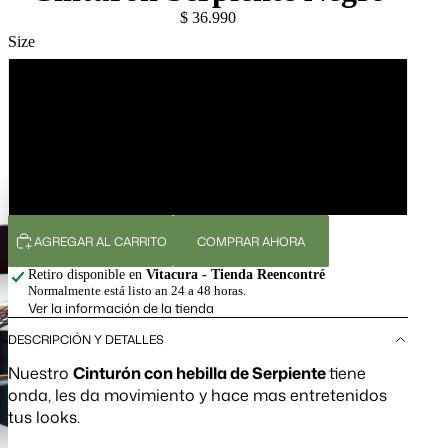
$ 36.990
Size
S - Tallas 34 a 40
M - Tallas 38 a 42
L - Tallas 40 al 46
AGREGAR AL CARRITO
COMPRAR AHORA
Retiro disponible en
Vitacura - Tienda Reencontré
Normalmente está listo an 24 a 48 horas.
Ver la información de la tienda
DESCRIPCIÓN Y DETALLES
Nuestro
Cinturón con hebilla de Serpiente
tiene
onda, les da movimiento y hace mas entretenidos
tus looks.