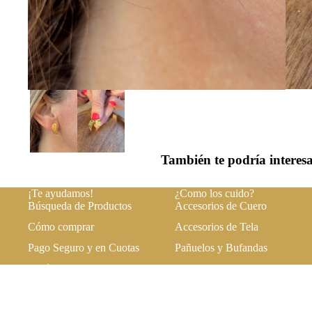
También te podría interes
¡Te ayudamos!
¿Como los cuido?
Búsqueda de Productos
Accesorios de Cuero
Cómo comprar
Accesorios de Tela
Pago Seguro y en Cuotas
Pañuelos y Bufandas
Envíos y Tarifas
Joyas
Cambios y Devoluciones
Accesorios de FIbra Natural
Accesorios de Rafia