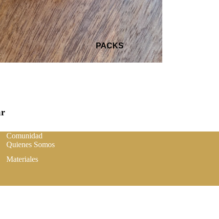
PACKS
ar
Comunidad
Quienes Somos
Materiales
Política de privacidad
Términos del servicio
$ 16.990
AGREGAR AL