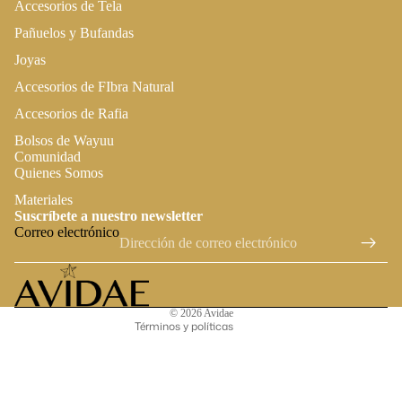
Accesorios de Tela
Pañuelos y Bufandas
Joyas
Accesorios de FIbra Natural
Accesorios de Rafia
Bolsos de Wayuu
Comunidad
Quienes Somos
Política de privacidad
Materiales
Suscríbete a nuestro newsletter
Términos del servicio
Correo electrónico
Política de reembolso
Política de envío
Información de contacto
© 2026
Avidae
Términos y políticas