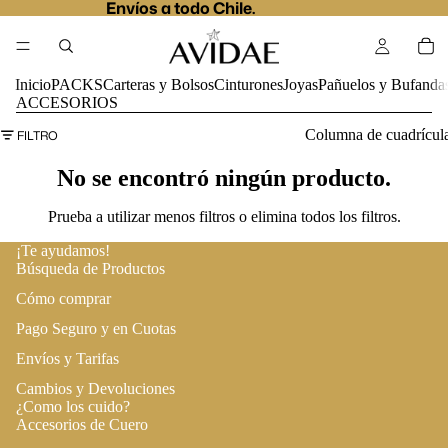
Envíos a todo Chile.
Inicio
PACKS
Carteras y Bolsos
Cinturones
Joyas
Pañuelos y Bufanda
ACCESORIOS
Columna de cuadrícul
FILTRO
No se encontró ningún producto.
Prueba a utilizar menos filtros o
elimina todos los filtros
.
¡Te ayudamos!
Búsqueda de Productos
Cómo comprar
Pago Seguro y en Cuotas
Envíos y Tarifas
Cambios y Devoluciones
¿Como los cuido?
Accesorios de Cuero